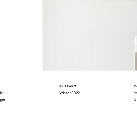
ZEITRAUM
P
ie
Winter 2022 
w
nger
B