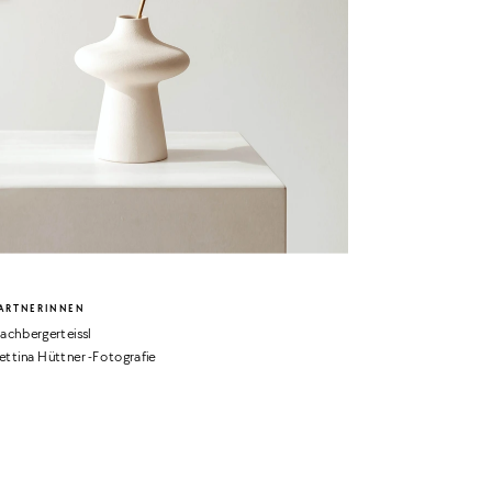
ARTNERINNEN
achbergerteissl
ettina Hüttner -Fotografie