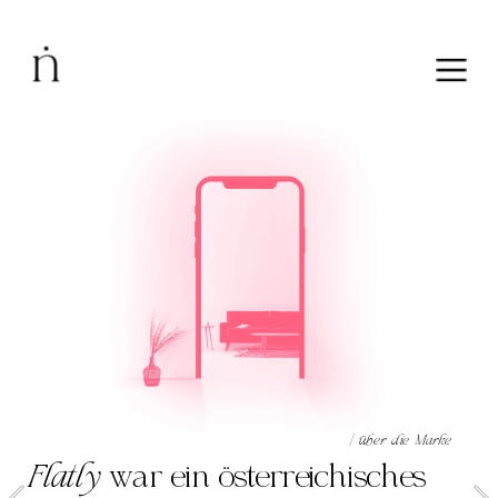
| über die Marke
Flatly
 war ein österreichisches 